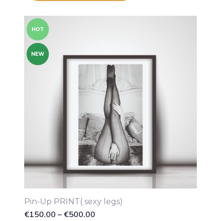
HOT
NEW
Pin-Up PRINT( sexy legs)
€
150.00
–
€
500.00