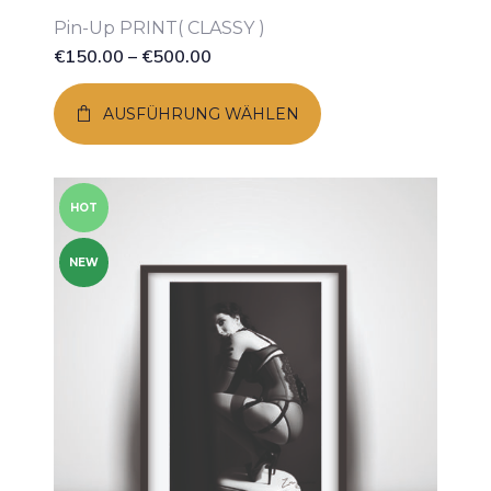
Pin-Up PRINT( CLASSY )
€
150.00
–
€
500.00
AUSFÜHRUNG WÄHLEN
HOT
NEW