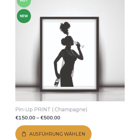
HOT
NEW
Pin-Up PRINT ( Champagne)
€
150.00
–
€
500.00
AUSFÜHRUNG WÄHLEN